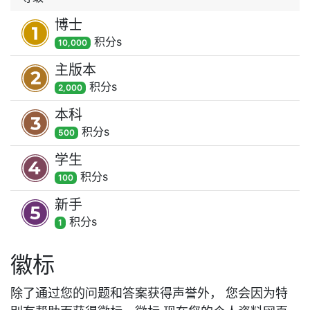
博士
积分
s
10,000
主版本
积分
s
2,000
本科
积分
s
500
学生
积分
s
100
新手
积分
s
1
徽标
除了通过您的问题和答案获得声誉外， 您会因为特