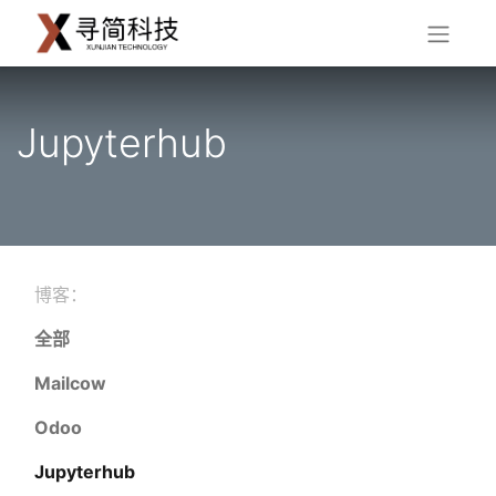
Jupyterhub
博客：
全部
Mailcow
Odoo
Jupyterhub